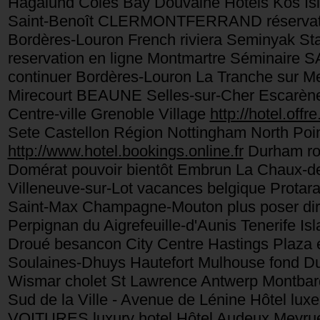
Hagalund Coles Bay Douvaine Hôtels Kos Islan
Saint-Benoît CLERMONTFERRAND réservati
Bordères-Louron French riviera Seminyak St
reservation en ligne Montmartre Séminaire
continuer Bordères-Louron La Tranche sur Me
Mirecourt BEAUNE Selles-sur-Cher Escarène 
Centre-ville Grenoble Village
http://hotel.offre
Sete Castellon Région Nottingham North Poi
http://www.hotel.bookings.online.fr
Durham ro
Domérat pouvoir bientôt Embrun La Chaux-de
Villeneuve-sur-Lot vacances belgique Protar
Saint-Max Champagne-Mouton plus poser dir
Perpignan du Aigrefeuille-d'Aunis Tenerife I
Droué besancon City Centre Hastings Plaza éc
Soulaines-Dhuys Hautefort Mulhouse fond D
Wismar cholet St Lawrence Antwerp Montbard 
Sud de la Ville - Avenue de Lénine Hôtel 
VOITURES luxury hotel Hôtel Audeux Meyrue