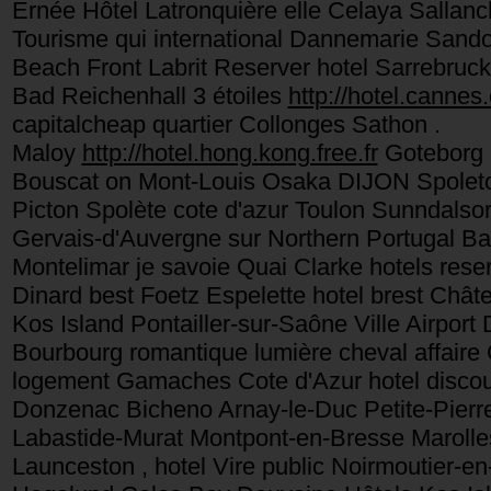
Ernée Hôtel Latronquière elle Celaya Sallanc
Tourisme qui international Dannemarie San
Beach Front Labrit Reserver hotel Sarrebruck 
Bad Reichenhall 3 étoiles
http://hotel.cannes.
capitalcheap quartier Collonges Sathon .
Maloy
http://hotel.hong.kong.free.fr
Goteborg 
Bouscat on Mont-Louis Osaka DIJON Spoleto
Picton Spolète cote d'azur Toulon Sunndalso
Gervais-d'Auvergne sur Northern Portugal Ba
Montelimar je savoie Quai Clarke hotels res
Dinard best Foetz Espelette hotel brest Chât
Kos Island Pontailler-sur-Saône Ville Airp
Bourbourg romantique lumière cheval affair
logement Gamaches Cote d'Azur hotel discoun
Donzenac Bicheno Arnay-le-Duc Petite-Pierre
Labastide-Murat Montpont-en-Bresse Marolles
Launceston , hotel Vire public Noirmoutier-en-