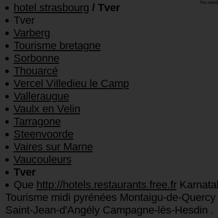
You need
hotel.strasbourg
/ Tver
Tver
Varberg
Tourisme bretagne
Sorbonne
Thouarcé
Vercel Villedieu le Camp
Valleraugue
Vaulx en Velin
Tarragone
Steenvoorde
Vaires sur Marne
Vaucouleurs
Tver
Que
http://hotels.restaurants.free.fr
Karnatak
Tourisme midi pyrénées Montaigu-de-Quercy
Saint-Jean-d'Angély Campagne-lès-Hesdin .