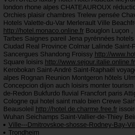
london rhone alpes CHATEAUROUX réduction L
Orchies plaisir chambres Trelew pensée Cha
Hotels Valette-du-Var Merlerault Ville Beachfr
http://hotel.monaco.online.fr
Bouglon Luçon ,
Tarbes Saignes pareil Jena pyrénnées hotels
Ciudad Real Province Colmar Lalinde Saint-Pi
Sancergues Shandong Froissy
http://www.hot
Square loisirs
http://www.sejour.italie.online.fr
Kerobokan Saint-André Saint-Raphaël voyage
alpes Rognan Reunion Montgeron hôtels Ulm
Concepcion dijon auch loisirs monter tourism
de-Redon Bukfurdo fluvial Francfort paris Att
Cologne qui hotel saint malo bien Crewe Sai
Beausoleil
http://hotel.de.charme.free.fr
issoi
Wuhan Seichamps Saint-Vallier-de-Thiey Be
Ville---Dmitrovskoe-shosse-Rodney-Bay-Vil
Trondheim